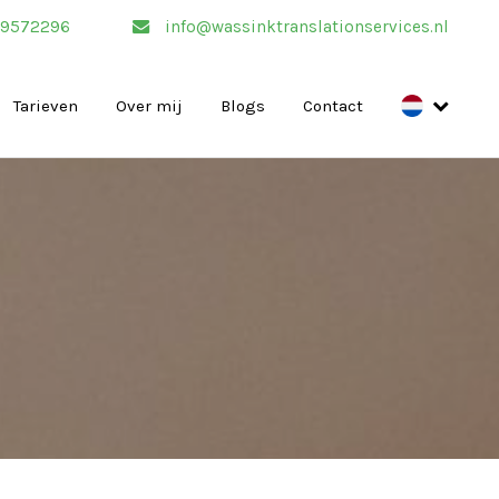
29572296
info@wassinktranslationservices.nl
Tarieven
Over mij
Blogs
Contact